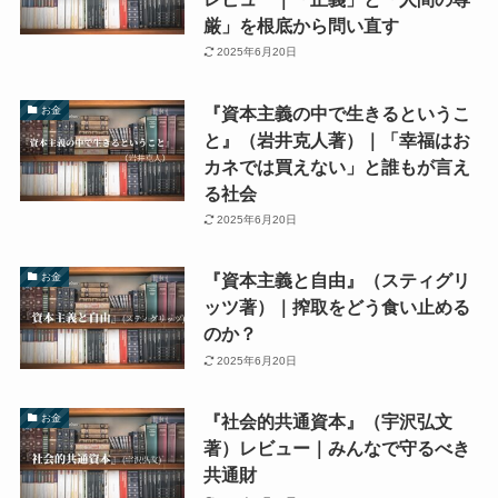
厳」を根底から問い直す
2025年6月20日
『資本主義の中で生きるというこ
お金
と』（岩井克人著）｜「幸福はお
カネでは買えない」と誰もが言え
る社会
2025年6月20日
『資本主義と自由』（スティグリ
お金
ッツ著）｜搾取をどう食い止める
のか？
2025年6月20日
『社会的共通資本』（宇沢弘文
お金
著）レビュー｜みんなで守るべき
共通財