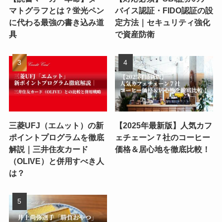
マトグラフとは？蛍光ペン
バイス認証・FIDO認証の設
に代わる最強の書き込み道
定方法｜セキュリティ強化
具
で資産防衛
三菱UFJ（エムット）の新
【2025年最新版】人気カフ
ポイントプログラムを徹底
ェチェーン７社のコーヒー
解説｜三井住友カード
価格＆居心地を徹底比較！
（OLIVE）と併用すべき人
は？