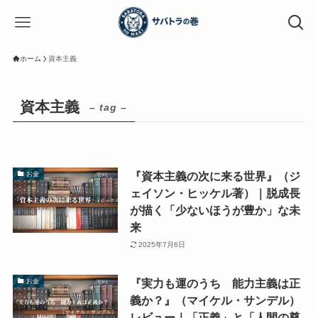
ホーム
資本主義
資本主義
– tag –
『資本主義の次に来る世界』（ジ
お金
ェイソン・ヒッケル著）｜脱成長
が描く「少ないほうが豊か」な未
来
2025年7月6日
『実力も運のうち 能力主義は正
お金
義か？』（マイケル・サンデル）
レビュー｜「正義」と「人間の尊