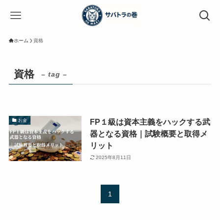
ホーム
資格
資格
– tag –
FP１級は資本主義をハックする武
お金
器となる資格｜試験概要と取得メ
リット
2025年8月11日
1