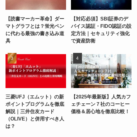
【読書マーカー革命】ダー
【対応必須】SBI証券のデ
マトグラフとは？蛍光ペン
バイス認証・FIDO認証の設
に代わる最強の書き込み道
定方法｜セキュリティ強化
具
で資産防衛
三菱UFJ（エムット）の新
【2025年最新版】人気カフ
ポイントプログラムを徹底
ェチェーン７社のコーヒー
解説｜三井住友カード
価格＆居心地を徹底比較！
（OLIVE）と併用すべき人
は？