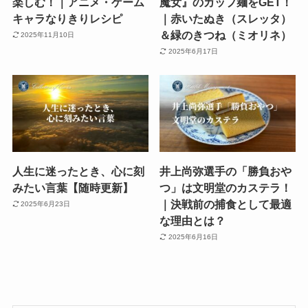
楽しむ！｜アニメ・ゲーム
魔女』のカップ麺をGET！
キャラなりきりレシピ
｜赤いたぬき（スレッタ）
＆緑のきつね（ミオリネ）
2025年11月10日
2025年6月17日
人生に迷ったとき、心に刻
井上尚弥選手の「勝負おや
みたい言葉【随時更新】
つ」は文明堂のカステラ！
｜決戦前の捕食として最適
2025年6月23日
な理由とは？
2025年6月16日