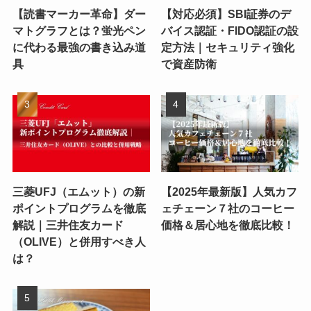
【読書マーカー革命】ダー
【対応必須】SBI証券のデ
マトグラフとは？蛍光ペン
バイス認証・FIDO認証の設
に代わる最強の書き込み道
定方法｜セキュリティ強化
具
で資産防衛
三菱UFJ（エムット）の新
【2025年最新版】人気カフ
ポイントプログラムを徹底
ェチェーン７社のコーヒー
解説｜三井住友カード
価格＆居心地を徹底比較！
（OLIVE）と併用すべき人
は？