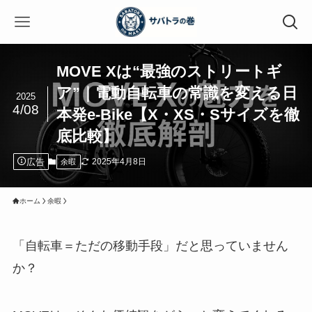
MOVE Xは“最強のストリートギ
ア”｜電動自転車の常識を変える日
2025
4/08
本発e-Bike【X・XS・Sサイズを徹
底比較】
広告
2025年4月8日
余暇
ホーム
余暇
「自転車＝ただの移動手段」だと思っていません
か？