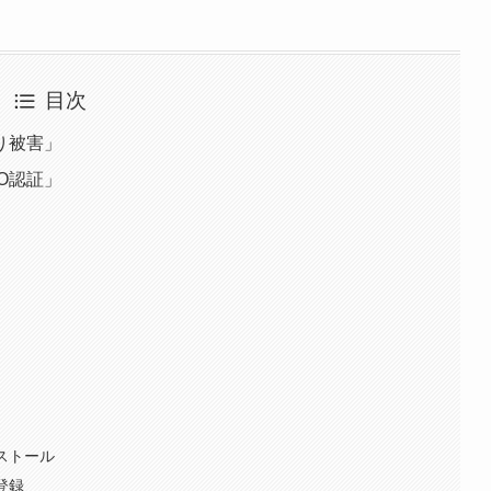
目次
り被害」
DO認証」
ストール
登録