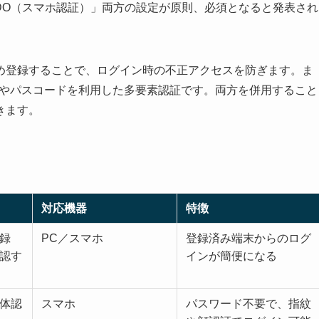
IDO（スマホ認証）」両方の設定が原則、必須となると発表され
め登録することで、ログイン時の不正アクセスを防ぎます。ま
証やパスコードを利用した多要素認証です。両方を併用すること
きます。
対応機器
特徴
録
PC／スマホ
登録済み端末からのログ
認す
インが簡便になる
体認
スマホ
パスワード不要で、指紋