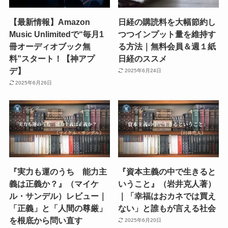
【最新情報】Amazon
日経の購読料を大幅節約し
Music Unlimitedで“毎月1
つつインプット量を維持す
冊オーディオブック無
る方法｜無料会員＆週１紙
料”スタート！【神アプ
日経のススメ
デ】
2025年6月24日
2025年6月26日
『実力も運のうち 能力主
『資本主義の中で生きると
義は正義か？』（マイケ
いうこと』（岩井克人著）
ル・サンデル）レビュー｜
｜「幸福はおカネでは買え
「正義」と「人間の尊厳」
ない」と誰もが言える社会
を根底から問い直す
2025年6月20日