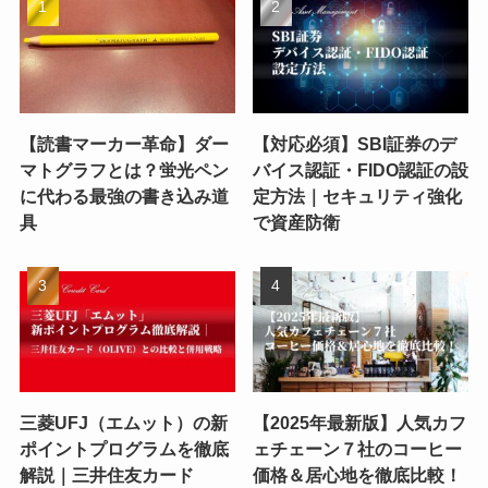
【読書マーカー革命】ダー
【対応必須】SBI証券のデ
マトグラフとは？蛍光ペン
バイス認証・FIDO認証の設
に代わる最強の書き込み道
定方法｜セキュリティ強化
具
で資産防衛
三菱UFJ（エムット）の新
【2025年最新版】人気カフ
ポイントプログラムを徹底
ェチェーン７社のコーヒー
解説｜三井住友カード
価格＆居心地を徹底比較！