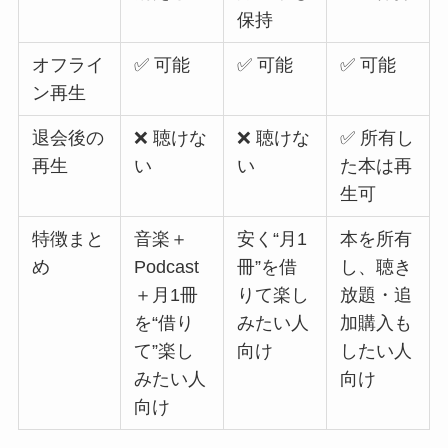
保持
オフライ
✅ 可能
✅ 可能
✅ 可能
ン再生
退会後の
❌ 聴けな
❌ 聴けな
✅ 所有し
再生
い
い
た本は再
生可
特徴まと
音楽＋
安く“月1
本を所有
め
Podcast
冊”を借
し、聴き
＋月1冊
りて楽し
放題・追
を“借り
みたい人
加購入も
て”楽し
向け
したい人
みたい人
向け
向け