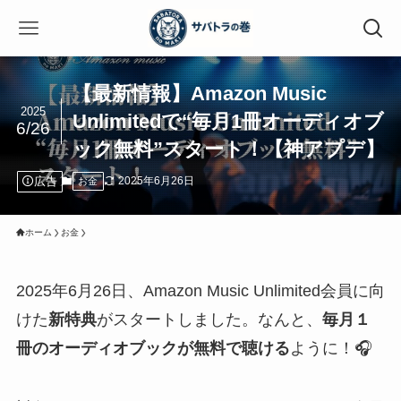
【最新情報】Amazon Music
2025
Unlimitedで“毎月1冊オーディオブ
6/26
ック無料”スタート！【神アプデ】
広告
2025年6月26日
お金
ホーム
お金
2025年6月26日、Amazon Music Unlimited会員に向
けた
新特典
がスタートしました。なんと、
毎月１
冊のオーディオブックが無料で聴ける
ように！🎧