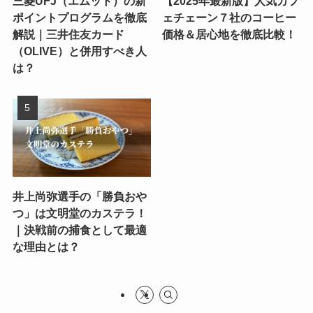
三菱UFJ（エムット）の新
【2025年最新版】人気カフ
ポイントプログラムを徹底
ェチェーン７社のコーヒー
解説｜三井住友カード
価格＆居心地を徹底比較！
（OLIVE）と併用すべき人
は？
井上尚弥選手の「勝負おや
つ」は文明堂のカステラ！
｜決戦前の捕食として最適
な理由とは？