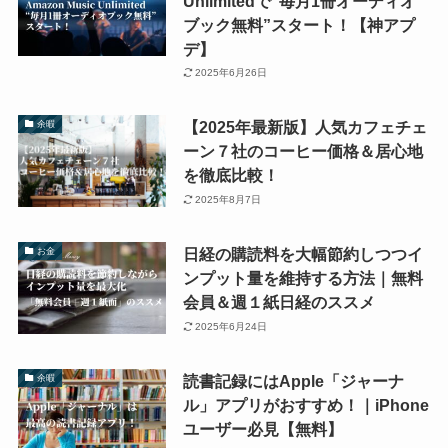
Unlimitedで“毎月1冊オーディオ
ブック無料”スタート！【神アプ
デ】
2025年6月26日
【2025年最新版】人気カフェチェ
余暇
ーン７社のコーヒー価格＆居心地
を徹底比較！
2025年8月7日
日経の購読料を大幅節約しつつイ
お金
ンプット量を維持する方法｜無料
会員＆週１紙日経のススメ
2025年6月24日
読書記録にはApple「ジャーナ
余暇
ル」アプリがおすすめ！｜iPhone
ユーザー必見【無料】