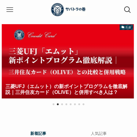
お金
ポイントプログラムを徹底解
FP１級は資本主義をハッ
VE）と併用すべき人は？
要と取得メリット
新着記事
人気記事