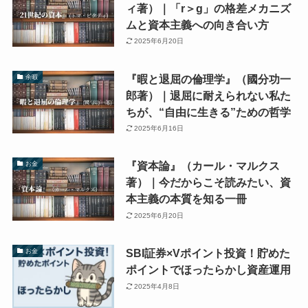
ィ著）｜「r＞g」の格差メカニズ
ムと資本主義への向き合い方
2025年6月20日
『暇と退屈の倫理学』（國分功一
余暇
郎著）｜退屈に耐えられない私た
ちが、“自由に生きる”ための哲学
2025年6月16日
『資本論』（カール・マルクス
お金
著）｜今だからこそ読みたい、資
本主義の本質を知る一冊
2025年6月20日
SBI証券×Vポイント投資！貯めた
お金
ポイントでほったらかし資産運用
2025年4月8日