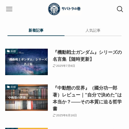
新着記事
人気記事
『機動戦士ガンダム』シリーズの
余暇
名言集【随時更新】
2025年7月6日
『中動態の世界』（國分功一郎
余暇
著）レビュー｜“自分で決めた”は
本当か？――その本質に迫る哲学
書
2025年6月16日