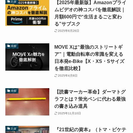
【2025年最新版】Amazonプライ
お金
ムビデオの神コスパを徹底解説｜
月額600円で“生活まるごと変わ
る”サブスク
2025年6月26日
MOVE Xは“最強のストリートギ
余暇
ア”｜電動自転車の常識を変える
日本発e-Bike【X・XS・Sサイズ
を徹底比較】
2025年4月8日
【読書マーカー革命】ダーマトグ
余暇
ラフとは？蛍光ペンに代わる最強
の書き込み道具
2025年11月10日
『21世紀の資本』（トマ・ピケテ
お金