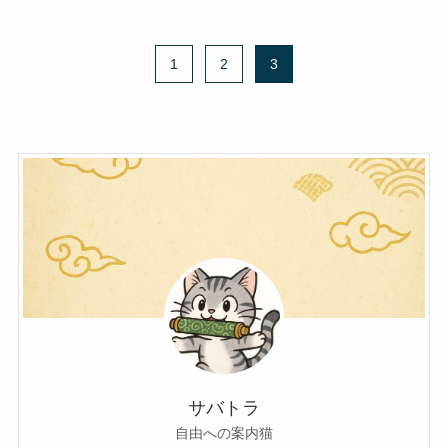
1
2
3
サバトラ
自由への案内猫