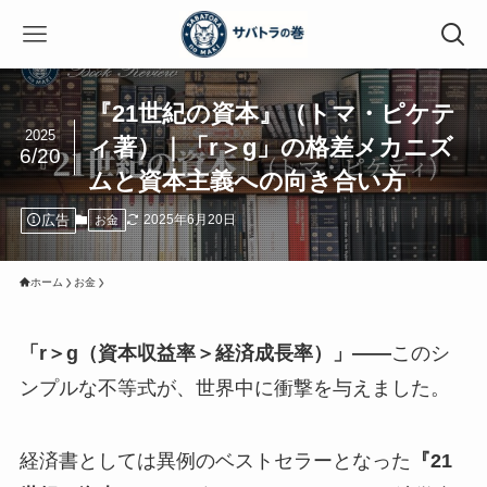
『21世紀の資本』（トマ・ピケテ
2025
ィ著）｜「r＞g」の格差メカニズ
6/20
ムと資本主義への向き合い方
広告
2025年6月20日
お金
ホーム
お金
「r＞g（資本収益率＞経済成長率）」——
このシ
ンプルな不等式が、世界中に衝撃を与えました。
経済書としては異例のベストセラーとなった
『21