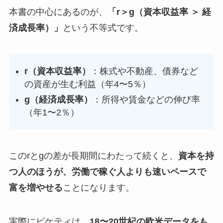
本書の中心にあるのが、
「r＞g（資本収益率 ＞ 経
済成長率）」
という不等式です。
r（資本収益率）
：株式や不動産、債券など
の資産が生む利益（年4〜5％）
g（経済成長率）
：所得や賃金などの伸び率
（年1〜2％）
このrとgの差が長期間にわたって続くと、
資本を持
つ人のほうが、労働で稼ぐ人よりも速いペースで
富を増やせる
ことになります。
実際にピケティは、
18〜20世紀の欧米データをも