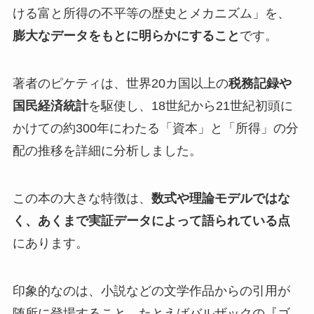
ける富と所得の不平等の歴史とメカニズム」を、
膨大なデータをもとに明らかにすること
です。
著者のピケティは、世界20カ国以上の
税務記録や
国民経済統計
を駆使し、18世紀から21世紀初頭に
かけての約300年にわたる「資本」と「所得」の分
配の推移を詳細に分析しました。
この本の大きな特徴は、
数式や理論モデルではな
く、あくまで実証データによって語られている点
にあります。
印象的なのは、小説などの文学作品からの引用が
随所に登場すること。たとえばバルザックの『ゴ